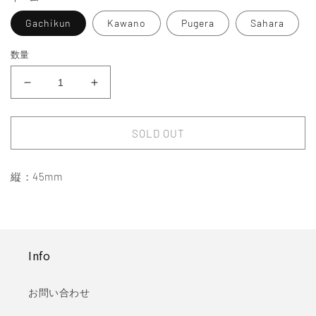
格
Gachikun
Kawano
Pugera
Sahara
数量
G8S
G8S
DARUMA
DARUMA
CHARM
CHARM
SOLD OUT
の
の
数
数
量
量
縦：45mm
を
を
減
増
ら
や
す
す
Info
お問い合わせ