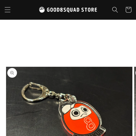
コンテ
カ
ンツに
ー
進む
ト
商品情
報にス
キップ