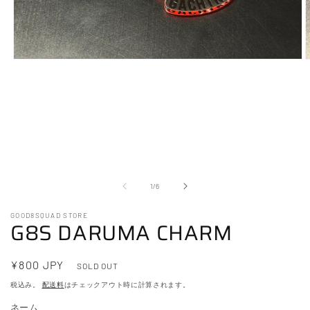
モ
ー
ダ
ル
で
メ
デ
ィ
ア
(1)
(
の
1
/
6
を
開
く
GOOD8SQUAD STORE
G8S DARUMA CHARM
通
¥800 JPY
SOLD OUT
常
税込み。
配送料
はチェックアウト時に計算されます。
価
ネーム